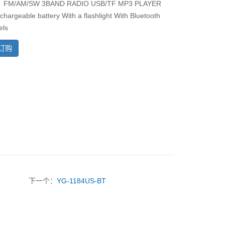
/AM/SW 3BAND RADIO USB/TF MP3 PLAYER
hargeable battery With a flashlight With Bluetooth
els
订购
下一个：
YG-1184US-BT