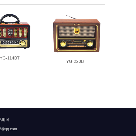
YG-114BT
YG-220BT
站地图
@qq.com